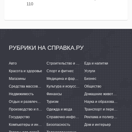
110
РУБРИКИ НА СПРАВКА.РУ
Авто
Строительство и ремонт
Еда и напитки
Красота и здоровье
Спорт и фитнес
Услуги
Магазины
Медицина и фармацевтика
Бизнес
Средства массовой информации
Культура и искусство
Общество
Недвижимость
Финансы
Домашние животные
Отдых и развлечения
Туризм
Наука и образование
Производство и поставки
Одежда и мода
Транспорт и перевозки
Государство
Справочно-информационные системы
Реклама и полиграфия
Компьютеры и интернет
Безопасность
Дом и интерьер