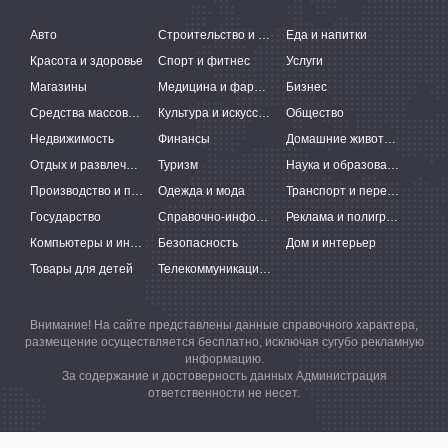
Авто
Строительство и ремонт
Еда и напитки
Красота и здоровье
Спорт и фитнес
Услуги
Магазины
Медицина и фармацевтика
Бизнес
Средства массовой информации
Культура и искусство
Общество
Недвижимость
Финансы
Домашние животные
Отдых и развлечения
Туризм
Наука и образование
Производство и поставки
Одежда и мода
Транспорт и перевозки
Государство
Справочно-информационные системы
Реклама и полиграфия
Компьютеры и интернет
Безопасность
Дом и интерьер
Товары для детей
Телекоммуникации и связь
Внимание! На сайте представлены данные справочного характера,
размещение осуществляется бесплатно, исключая сугубо рекламную
информацию.
За содержание и достоверность данных Администрация
ответственности не несет.