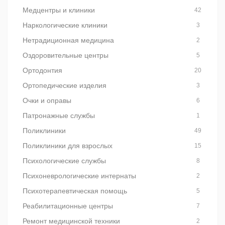
Медцентры и клиники
42
Наркологические клиники
3
Нетрадиционная медицина
2
Оздоровительные центры
5
Ортодонтия
20
Ортопедические изделия
3
Очки и оправы
6
Патронажные службы
1
Поликлиники
49
Поликлиники для взрослых
15
Психологические службы
8
Психоневрологические интернаты
2
Психотерапевтическая помощь
5
Реабилитационные центры
7
Ремонт медицинской техники
2