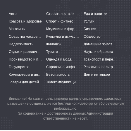
Авто
Строительство и ремонт
Еда и напитки
Красота и здоровье
Спорт и фитнес
Услуги
Магазины
Медицина и фармацевтика
Бизнес
Средства массовой информации
Культура и искусство
Общество
Недвижимость
Финансы
Домашние животные
Отдых и развлечения
Туризм
Наука и образование
Производство и поставки
Одежда и мода
Транспорт и перевозки
Государство
Справочно-информационные системы
Реклама и полиграфия
Компьютеры и интернет
Безопасность
Дом и интерьер
Товары для детей
Телекоммуникации и связь
Внимание! На сайте представлены данные справочного характера,
размещение осуществляется бесплатно, исключая сугубо рекламную
информацию.
За содержание и достоверность данных Администрация
ответственности не несет.