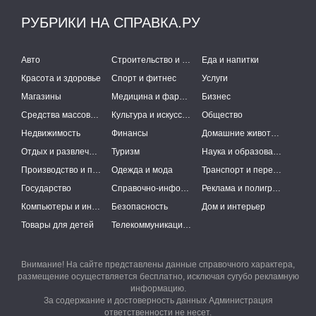
РУБРИКИ НА СПРАВКА.РУ
Авто
Строительство и ремонт
Еда и напитки
Красота и здоровье
Спорт и фитнес
Услуги
Магазины
Медицина и фармацевтика
Бизнес
Средства массовой информации
Культура и искусство
Общество
Недвижимость
Финансы
Домашние животные
Отдых и развлечения
Туризм
Наука и образование
Производство и поставки
Одежда и мода
Транспорт и перевозки
Государство
Справочно-информационные системы
Реклама и полиграфия
Компьютеры и интернет
Безопасность
Дом и интерьер
Товары для детей
Телекоммуникации и связь
Внимание! На сайте представлены данные справочного характера,
размещение осуществляется бесплатно, исключая сугубо рекламную
информацию.
За содержание и достоверность данных Администрация
ответственности не несет.