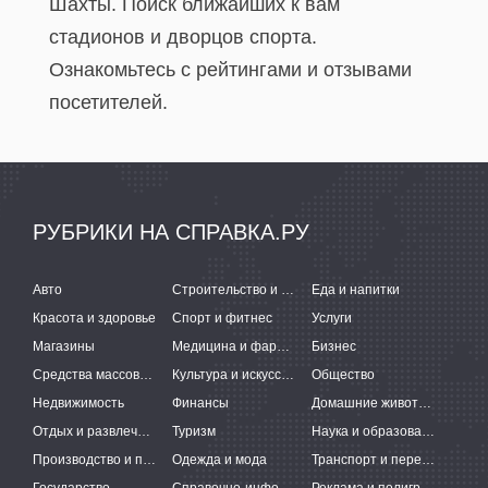
Шахты. Поиск ближайших к вам
стадионов и дворцов спорта.
Ознакомьтесь с рейтингами и отзывами
посетителей.
РУБРИКИ НА СПРАВКА.РУ
Авто
Строительство и ремонт
Еда и напитки
Красота и здоровье
Спорт и фитнес
Услуги
Магазины
Медицина и фармацевтика
Бизнес
Средства массовой информации
Культура и искусство
Общество
Недвижимость
Финансы
Домашние животные
Отдых и развлечения
Туризм
Наука и образование
Производство и поставки
Одежда и мода
Транспорт и перевозки