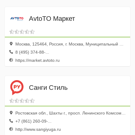
AvtoTO Маркет
Москва, 125464, Россия, г. Москва, Муниципальный округ Митино вн.тер.г., Волоколамское ш., д. 142, этаж/помещение 6/1, часть комн./офис 26/615
8 (495) 374-88-...
https://market.avtoto.ru
Санги Стиль
Ростовская обл., Шахты г., просп. Ленинского Комсомола, 43
+7 (861) 260-09-...
http://www.sangiyuga.ru