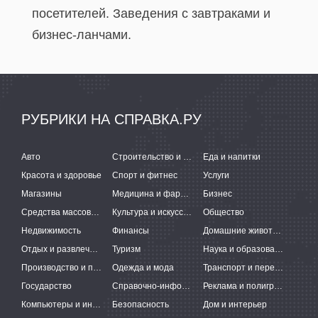
посетителей. Заведения с завтраками и
бизнес-ланчами.
РУБРИКИ НА СПРАВКА.РУ
Авто
Строительство и ремонт
Еда и напитки
Красота и здоровье
Спорт и фитнес
Услуги
Магазины
Медицина и фармацевтика
Бизнес
Средства массовой информации
Культура и искусство
Общество
Недвижимость
Финансы
Домашние животные
Отдых и развлечения
Туризм
Наука и образование
Производство и поставки
Одежда и мода
Транспорт и перевозки
Государство
Справочно-информационные системы
Реклама и полиграфия
Компьютеры и интернет
Безопасность
Дом и интерьер