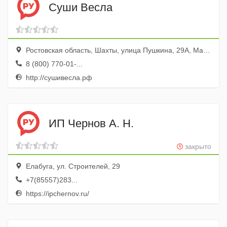
Суши Весла
Ростовская область, Шахты, улица Пушкина, 29А, Магазин &quot,Пятерочка&quot,
8 (800) 770-01-...
http://сушивесла.рф
ИП Чернов А. Н.
закрыто
Елабуга, ул. Строителей, 29
+7(85557)283...
https://ipchernov.ru/